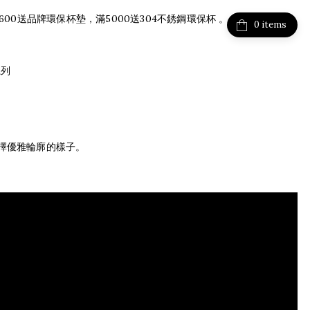
3600送品牌環保杯墊，滿5000送304不銹鋼環保杯 。
items
系列
擇優雅輪廓的樣子。