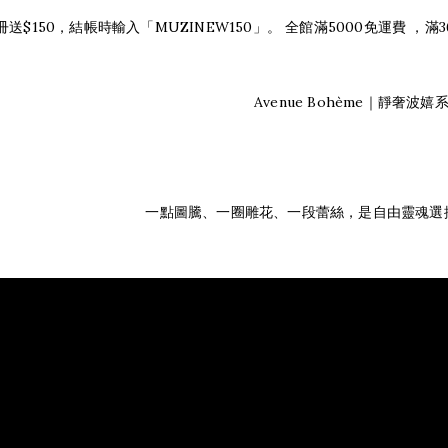
送$150，結帳時輸入「MUZINEW150」。
全館滿5000免運費 ，滿
Avenue Bohème｜靜奢波嬉
一點圖騰、一圈雕花、一段蕾絲，是自由靈魂選