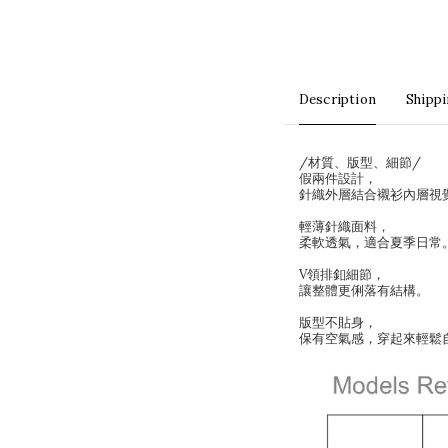
Description
Shipp
/材質、版型、細節/
假兩件設計，
針織外層結合襯衫內層視
輕薄針織面料，
柔軟透氣，適合夏季日常
V領排釦細節，
讓整體更俐落有結構。
版型不貼身，
保有空氣感，穿起來輕鬆