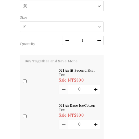
Size
Quantity
Buy Together and Save More
021 Airfit Second Skin
Tee
Sale NT$800
021 AirEase IceCotton
Tee
Sale NT$800