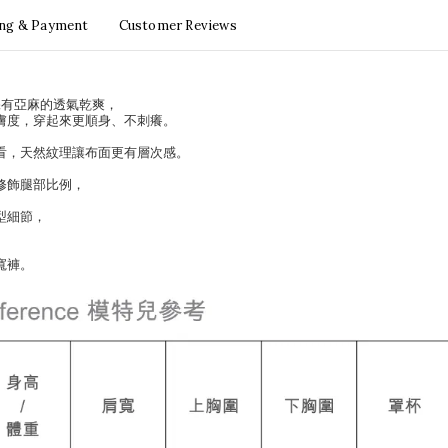
ing & Payment
Customer Reviews
保有亞麻的透氣乾爽，
膚度，穿起來更順身、不刺癢。
看，天然紋理讓布面更有層次感。
修飾腿部比例，
型細節，
。
寬褲。