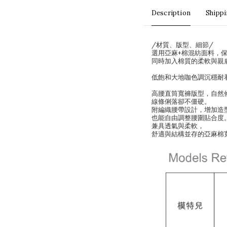
Description
Shipp
/材質、版型、細節/
選用亞麻+棉混紡面料，
同時加入棉質的柔軟與親
低飽和大地咖色調沉穩耐
高腰直筒寬褲版型，自然
線條俐落卻不僵硬。
附編織腰帶設計，增加造
也能自由調整腰圍貼合度
兼具透氣與柔軟，
舒適與結構並存的亞麻棉