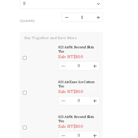
Quantity
Buy Together and Save More
021 Airfit Second Skin
Tee
Sale NT$800
021 AirEase IceCotton
Tee
Sale NT$800
021 Airfit Second Skin
Tee
Sale NT$800