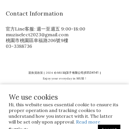
Contact Information
官方Line客服: 週一至週五 9:00-18:00
muziselect2023@gmail.com
桃園市桃園區幸福路206號9樓
03-3388736
莯子有限公司
93534141
退換貨政策
| 2024 © MUZI
|
|
|
Enjoy your everyday in MUZI !
We use cookies
Hi, this website uses essential cookie to ensure its
proper operation and tracking cookies to
understand how you interact with it. The latter
will be set only upon approval.
Read more