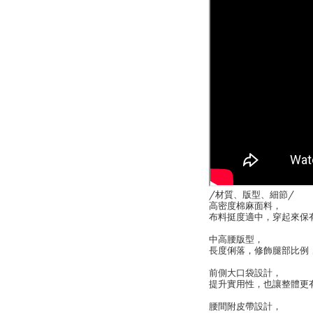
/材質、版型、細節/
高密度棉麻面料，
布料挺度適中，穿起來保
中高腰版型，
長度俐落，修飾腿部比例
前側大口袋設計，
提升實用性，也讓整體更
腰間附皮帶設計，