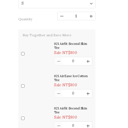
Quantity
Buy Together and Save More
021 Airfit Second Skin
Tee
Sale NT$800
021 AirEase IceCotton
Tee
Sale NT$800
021 Airfit Second Skin
Tee
Sale NT$800