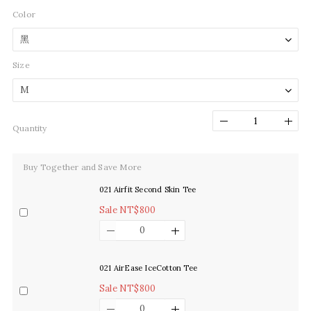
Color
Size
Quantity
Buy Together and Save More
021 Airfit Second Skin Tee
Sale NT$800
021 AirEase IceCotton Tee
Sale NT$800