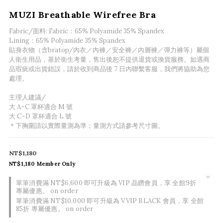
MUZI Breathable Wirefree Bra
Fabric/面料: Fabric：65% Polyamide 35% Spandex
Lining：65% Polyamide 35% Spandex
貼身衣物（含bratop/內衣／內褲／安全褲／內層褲／彈力褲等）屬個
人衛生用品，基於衛生考量，售出後恕不提供退貨或換貨服務。如遇商
品瑕疵或出貨錯誤，請於收到商品後 7 日內聯繫客服，我們將協助為您
處理。
主理人建議/
大 A–C 罩杯適合 M 號
大 C–D 罩杯適合 L 號
＊下胸圍請以實際量測為準；量測方式請參考尺寸圖。
NT$1,180
NT$1,180
Member Only
單筆消費滿 NT$6,600 即可升級為 VIP 晶鑽會員，享 全館9折
專屬優惠。 on order
單筆消費滿 NT$10,000 即可升級為 VVIP BLACK 會員，享 全館
85折 專屬優惠。 on order