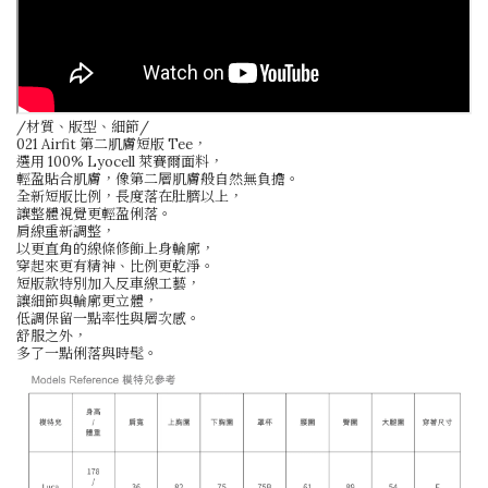
/材質、版型、細節/
021 Airfit 第二肌膚短版 Tee，
選用 100% Lyocell 萊賽爾面料，
輕盈貼合肌膚，像第二層肌膚般自然無負擔。
全新短版比例，長度落在肚臍以上，
讓整體視覺更輕盈俐落。
肩線重新調整，
以更直角的線條修飾上身輪廓，
穿起來更有精神、比例更乾淨。
短版款特別加入反車線工藝，
讓細節與輪廓更立體，
低調保留一點率性與層次感。
舒服之外，
多了一點俐落與時髦。