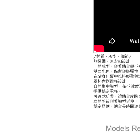
/材質、版型、細節/
無鋼圈、無背釦設計，
一體成型，穿著貼合卻不
雙面配色，保留穿搭彈性
在貼身包覆中維持輕盈與
罩杯內側微托設計，
自然集中胸型，在不刻意
提供穩定承托。
可調式肩帶，讓貼合度隨
立體剪裁順著胸型延伸，
穩定舒適，適合長時間穿