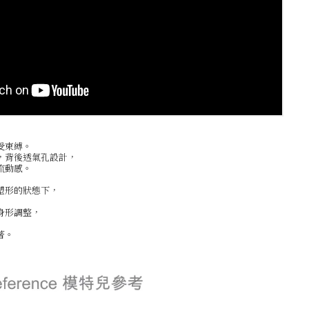
受束縛。
，背後透氣孔設計，
流動感。
塑形的狀態下，
身形調整，
著。