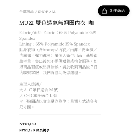
件商品
全部商品
/
SHOP ALL
MUZI 雙色透氣無鋼圈內衣-咖
Fabric/面料: Fabric：65% Polyamide 35% 
Spandex
Lining：65% Polyamide 35% Spandex
貼身衣物（含bratop/內衣／內褲／安全褲／
內層褲／彈力褲等）屬個人衛生用品，基於衛
生考量，售出後恕不提供退貨或換貨服務。如
遇商品瑕疵或出貨錯誤，請於收到商品後 7 日
內聯繫客服，我們將協助為您處理。
主理人建議/
大 A–C 罩杯適合 M 號
大 C–D 罩杯適合 L 號
＊下胸圍請以實際量測為準；量測方式請參考
尺寸圖。
NT$1,180
NT$1,180
會員獨享