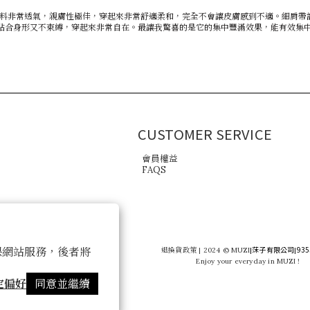
的布料非常透氣，親膚性極佳，穿起來非常舒適柔和，完全不會讓皮膚感到不適。細肩
貼合身形又不束縛，穿起來非常自在。最讓我驚喜的是它的集中豐滿效果，能有效集
CUSTOMER SERVICE
會員權益
FAQS
莯子有限公司
935
 以確保網站服務，後者將
退換貨政策
| 2024 © MUZI
|
|
Enjoy your everyday in MUZI !
定偏好
同意並繼續