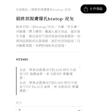
件商品
全部商品
/
細肩款親膚爆乳bratop-炭灰
細肩款親膚爆乳bratop-炭灰
貼身衣物（含bratop/內衣／內褲／安全褲／
內層褲／彈力褲等）屬個人衛生用品，基於衛
生考量，售出後恕不提供退貨或換貨服務。如
遇商品瑕疵或出貨錯誤，請於收到商品後 7 日
內聯繫客服，我們將協助為您處理。
NT$680
全店，單筆消費滿 NT$6,600 即可升級
為 VIP 晶鑽會員，享 全館9折 專屬優
惠。
全店，單筆消費滿 NT$10,000 即可升級
為 VVIP BLACK 會員，享 全館85折 專屬
優惠。
尺寸