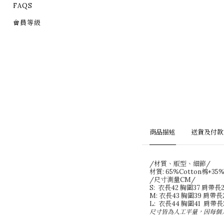
FAQS
會員等級
商品描述
送貨及付款
/材質、版型、細節/
材質: 65%Cotton棉+35
/尺寸測量CM/
S: 衣長42 胸圍37 肩帶長2
M: 衣長43 胸圍39 肩帶長
L: 衣長44 胸圍41 肩帶長
尺寸皆為人工平量，因每個