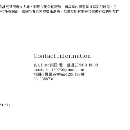
帶設計更是展現女人味，輕鬆搭配各種服裝，無論是內搭還是外露都很時髦。另
中和托高胸部，讓胸型看起來更豐滿漂亮。推薦給所有愛美又重視舒適的朋友們
Contact Information
官方Line客服: 週一至週五 9:00-18:00
muziselect2023@gmail.com
桃園市桃園區幸福路206號9樓
03-3388736
34141
|