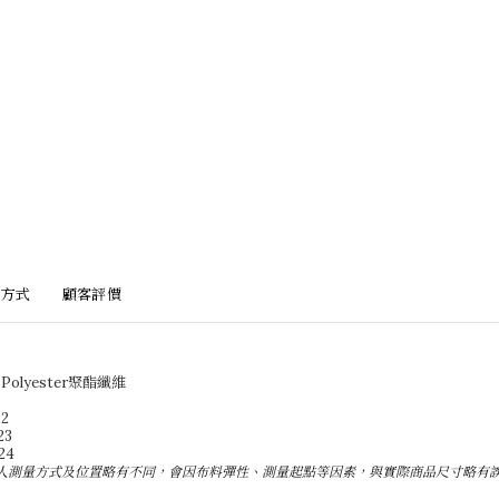
方式
顧客評價
%Polyester聚酯纖維
2
23
24
人測量方式及位置略有不同，會因布料彈性、測量起點等因素，與實際商品尺寸略有誤差