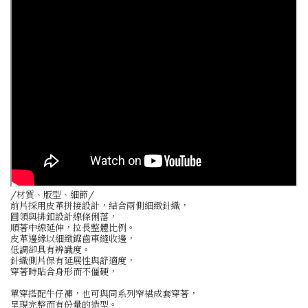
/材質、版型、細節/
前片採用皮革拼接設計，結合兩側細緻針織，
圓領與排釦設計線條俐落，
順著中線延伸，拉長整體比例。
皮革邊緣以細緻鋸齒車縫收邊，
低調卻具有辨識度。
針織側片保有延展性與舒適度，
穿著時貼合身形而不僵硬，
單穿搭配牛仔褲，也可與同系列窄裙成套穿著，
呈現完整而有份量的造型。