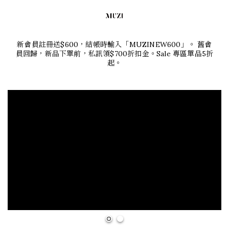
新會員註冊送$600，結帳時輸入「MUZINEW600」。 舊會
員回歸，新品下單前，私訊領$700折扣金
。Sale
專區單品5折
起。