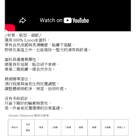
/材質、版型、細節/
選用 100% Lyocell 面料，
帶有自然涼感與柔滑觸感，貼膚不黏膩，
即使在高溫之中，也能維持一整天的清爽與舒適。
面料具備優異彈性，
順著身形延展，貼合卻不束縛，
像第二層肌膚一樣自然存在。
肩線精準落位，
領口弧度與袖長比例反覆調整，
讓整體線條乾淨、俐落，恰到好處。
沒有多餘設計，
只留下剛好的輪廓與質地，
是一件會被反覆選擇的日常基礎。