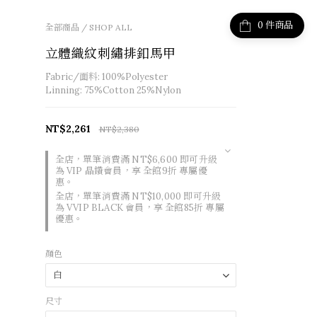
件商品
全部商品
/
SHOP ALL
立體織紋刺繡排釦馬甲
Fabric/面料: 100%Polyester
Linning: 75%Cotton 25%Nylon
NT$2,261
NT$2,380
全店，單筆消費滿 NT$6,600 即可升級
為 VIP 晶鑽會員，享 全館9折 專屬優
惠。
全店，單筆消費滿 NT$10,000 即可升級
為 VVIP BLACK 會員，享 全館85折 專屬
優惠。
顏色
尺寸