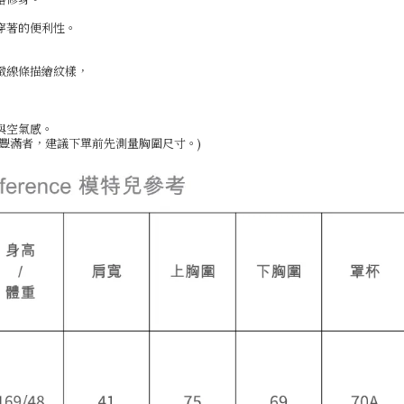
穿著的便利性。
緻線條描繪紋樣，
與空氣感。
豐滿者，建議下單前先測量胸圍尺寸。)