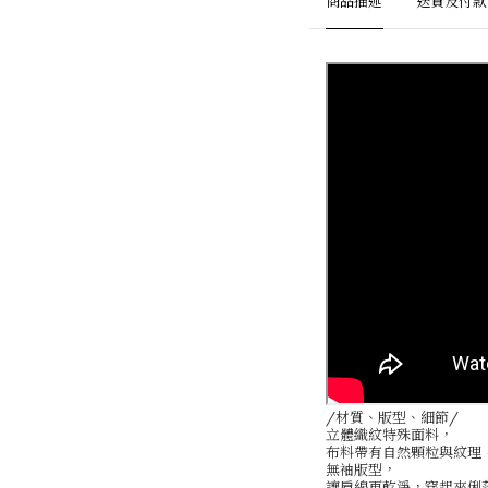
商品描述
送貨及付款
/材質、版型、細節/
立體織紋特殊面料，
布料帶有自然顆粒與紋理
無袖版型，
讓肩線更乾淨，穿起來俐