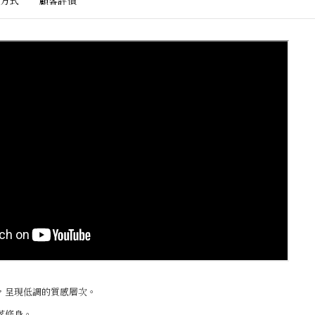
方式
顧客評價
，呈現低調的質感層次。
落修身。