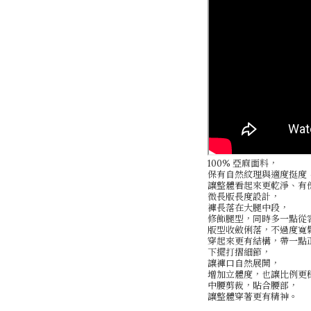
100% 亞麻面料，
保有自然紋理與適度挺度
讓整體看起來更乾淨、有
微長版長度設計，
褲長落在大腿中段，
修飾腿型，同時多一點從
版型收斂俐落，不過度寬
穿起來更有結構，帶一點
下擺打摺細節，
讓褲口自然展開，
增加立體度，也讓比例更
中腰剪裁，貼合腰部，
讓整體穿著更有精神。