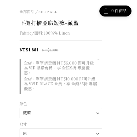
件商品
全部商品
/
SHOP ALL
下擺打摺亞麻短褲-藏藍
Fabric/面料: 100%% Linen
NT$1,881
NT$1,980
全店，單筆消費滿 NT$6,600 即可升級
為 VIP 晶鑽會員，享 全館9折 專屬優
惠。
全店，單筆消費滿 NT$10,000 即可升級
為 VVIP BLACK 會員，享 全館85折 專屬
優惠。
顏色
尺寸