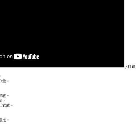
/材質
，
份量。
容感。
鬆，
正式感。
穩定。