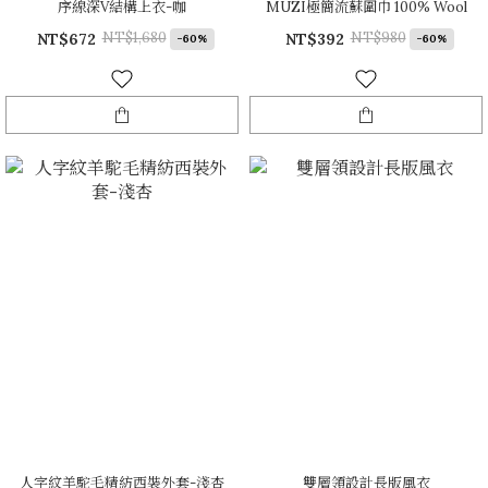
序線深V結構上衣-咖
MUZI極簡流蘇圍巾 100% Wool
NT$1,680
NT$980
NT$672
NT$392
-60%
-60%
人字紋羊駝毛精紡西裝外套-淺杏
雙層領設計長版風衣