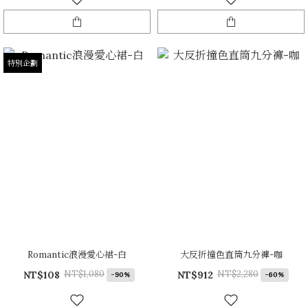
特別企劃
Romantic浪漫愛心裙-白
大反折撞色直筒九分褲-咖
NT$1,080
NT$2,280
NT$108
NT$912
-90%
-60%